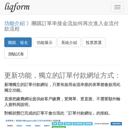
Togg
navig
功能介紹
》團購訂單串接金流如何再次進入金流付
款流程
團購、報名
功能展示
系統介紹
投票票選
測驗試卷
更新功能，獨立的訂單付款網址方式：
新增獨立的訂單付款網址，只要有啟用金流串接的表單都會啟用此
獨立功能。
直接把繳費網址提供給客戶繳費，更簡單、更直接、不需要額外輸
入資料與說明。
對帳狀態已完成的訂單不會出現此「訂單付款網址」的按鈕。