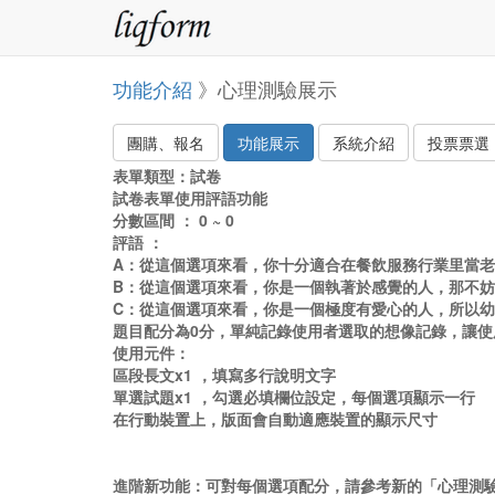
功能介紹
》心理測驗展示
團購、報名
功能展示
系統介紹
投票票選
表單類型：試卷
試卷表單使用評語功能
分數區間 ： 0 ~ 0
評語 ：
A：從這個選項來看，你十分適合在餐飲服務行業里當
B：從這個選項來看，你是一個執著於感覺的人，那不
C：從這個選項來看，你是一個極度有愛心的人，所以
題目配分為0分，單純記錄使用者選取的想像記錄，讓使
使用元件：
區段長文x1 ，填寫多行說明文字
單選試題x1 ，勾選必填欄位設定，每個選項顯示一行
在行動裝置上，版面會自動適應裝置的顯示尺寸
進階新功能：可對每個選項配分，請參考新的「心理測