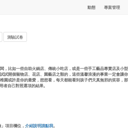
動態
專案管理
測驗試卷
老闆，比如一些自助火鍋店、傳統小吃店，或是一些手工藝品專賣店及小
妨試試開個寵物店、花店、園藝店之類的，這些溫馨浪漫的事業一定會讓
幼稚園或許是你的最愛，想想看，每天都能看到孩子們天真無邪的笑容，
用者自己對照選項的結果。
驗」項目欄位，
介紹說明請點我
。