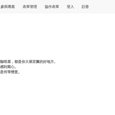
參與專案
表單管理
協作表單
登入
註冊
型咖啡屋，都是你大展宏圖的好地方。
你感到窩心。
那是何等愜意。